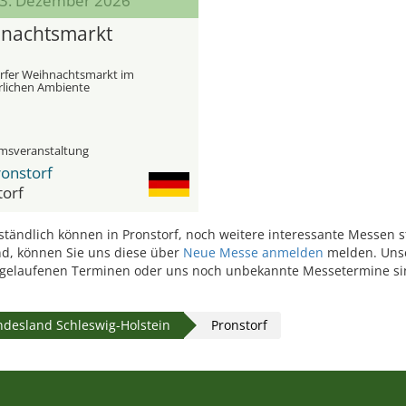
 13. Dezember 2026
nachts­markt
rfer Weihnachts­markt im
rlichen Ambiente
msveranstaltung
ronstorf
torf
ständlich können in Pronstorf, noch weitere interessante Messen s
ind, können Sie uns diese über
Neue Messe anmelden
melden. Unse
gelaufenen Terminen oder uns noch unbekannte Messetermine si
desland Schleswig-Holstein
Pronstorf