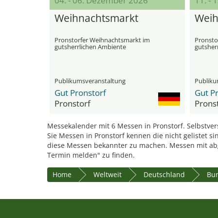
04. - 06. Dezember 2026
11. -
Weihnachts­markt
Weih
Pronstorfer Weihnachts­markt im
Pronsto
gutsherrlichen Ambiente
gutsher
Publikumsveranstaltung
Publiku
Gut Pronstorf
Gut P
Pronstorf
Prons
Messekalender mit 6 Messen in Pronstorf. Selbstver
Sie Messen in Pronstorf kennen die nicht gelistet s
diese Messen bekannter zu machen. Messen mit ab
Termin melden" zu finden.
Home
Weltweit
Deutschland
Bun