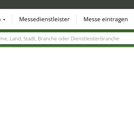
n
Messedienstleister
Messe eintragen
der
Städte
Branchen
Dienstleisterbranchen