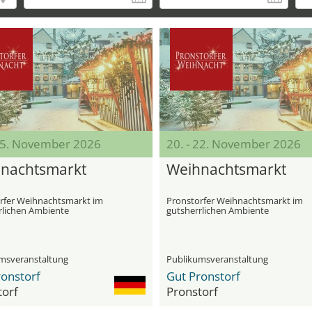
 15. November 2026
20. - 22. November 2026
nachts­markt
Weihnachts­markt
rfer Weihnachts­markt im
Pronstorfer Weihnachts­markt im
rlichen Ambiente
gutsherrlichen Ambiente
msveranstaltung
Publikumsveranstaltung
ronstorf
Gut Pronstorf
torf
Pronstorf