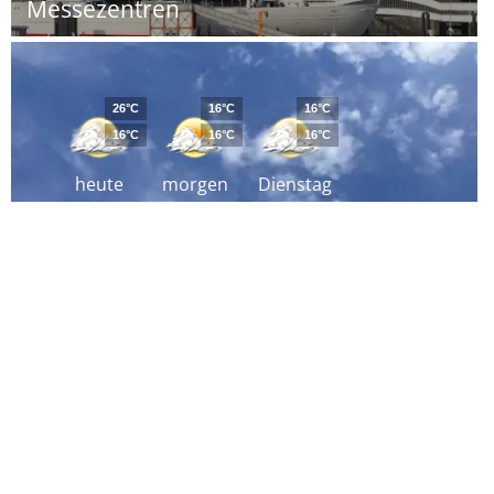
Messezentren
26°C
16°C
16°C
16°C
16°C
16°C
heute
morgen
Dienstag