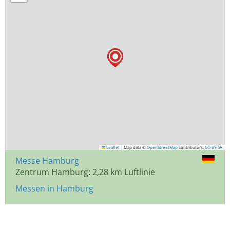
Leaflet
|
Map data ©
OpenStreetMap
contributors,
CC-BY-SA
Messe Hamburg
Zentrum Hamburg: 2,28 km Luftlinie
Messen in Hamburg