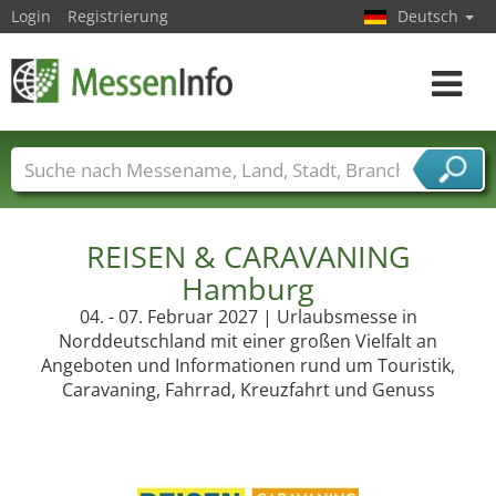
Login
Registrierung
Deutsch
Toggle
navigat
Messenamen
Länder
Städte
Branchen
Dienstleisterbranchen
REISEN & CARAVANING
Hamburg
04. - 07. Februar 2027 | Urlaubsmesse in
Norddeutschland mit einer großen Vielfalt an
Angeboten und Informationen rund um Touristik,
Caravaning, Fahrrad, Kreuzfahrt und Genuss