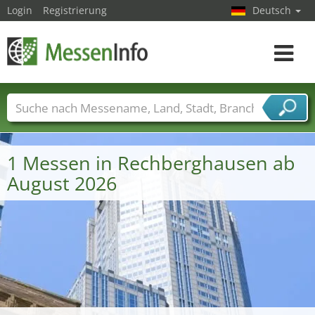
Login
Registrierung
Deutsch
Toggle
navigat
Messenamen
Länder
Städte
Branchen
Dienstleisterbranchen
1 Messen in Rechberghausen ab
August 2026