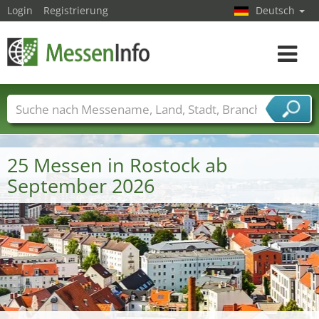
Login
Registrierung
Deutsch
Toggle
navigat
Messenamen
Länder
Städte
Branchen
Dienstleisterbranchen
25 Messen in Rostock ab
September 2026