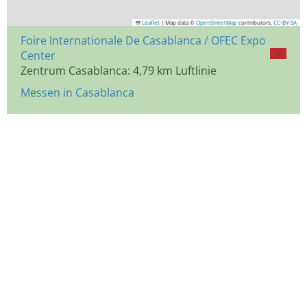
Leaflet
|
Map data ©
OpenStreetMap
contributors,
CC-BY-SA
Foire Internationale De Casablanca / OFEC Expo
Center
Zentrum Casablanca: 4,79 km Luftlinie
Messen in Casablanca