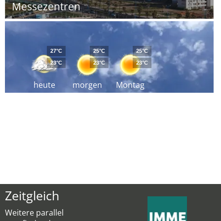
Messezentren
27°C
25°C
25°C
23°C
23°C
23°C
heute
morgen
Montag
Zeitgleich
Weitere parallel