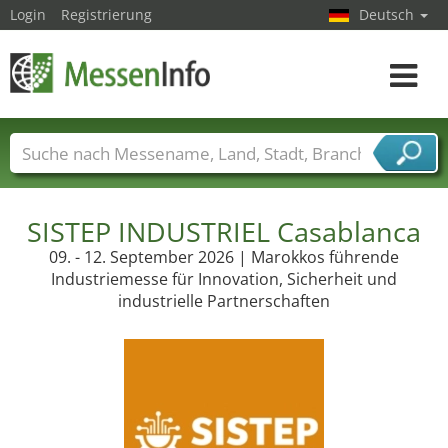
Login
Registrierung
Deutsch
Toggle
navigat
Messenamen
Länder
Städte
Branchen
Dienstleisterbranchen
SISTEP INDUSTRIEL Casablanca
09. - 12. September 2026 | Marokkos führende
Industriemesse für Innovation, Sicherheit und
industrielle Partnerschaften