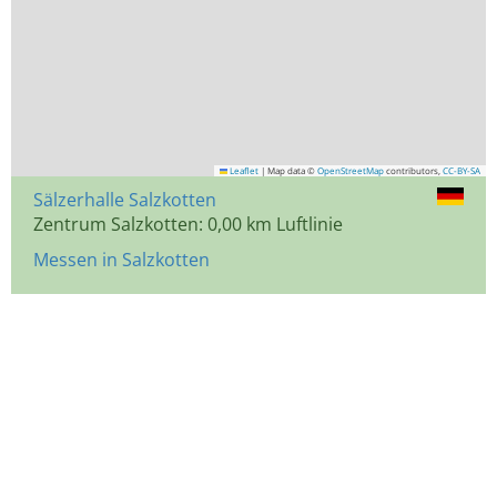
Leaflet
|
Map data ©
OpenStreetMap
contributors,
CC-BY-SA
Sälzerhalle Salzkotten
Zentrum Salzkotten: 0,00 km Luftlinie
Messen in Salzkotten