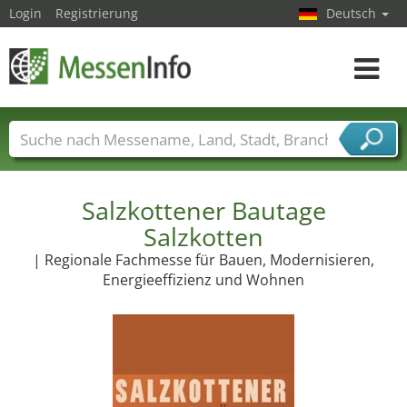
Login
Registrierung
Deutsch
Toggle
navigat
Messenamen
Länder
Städte
Branchen
Dienstleisterbranchen
Salzkottener Bautage
Salzkotten
| Regionale Fachmesse für Bauen, Modernisieren,
Energieeffizienz und Wohnen