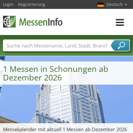
Login
Registrierung
Deutsch
Toggle
navigat
Messenamen
Länder
Städte
Branchen
Dienstleisterbranchen
1 Messen in Schonungen ab
Dezember 2026
Messekalender mit aktuell 1 Messen ab Dezember 2026