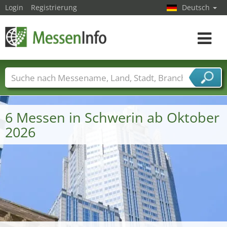
Login
Registrierung
Deutsch
Toggle
navigat
Messenamen
Länder
Städte
Branchen
Dienstleisterbranchen
6 Messen in Schwerin ab Oktober
2026