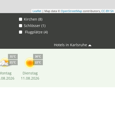
Leaflet
| Map data ©
OpenStreetMap
contributors,
CC-BY-SA
Kirchen (8)
Schlösser (1)
Flugplätze (4)
Hotels in Karlsruhe
31°C
30°C
21°C
22°C
Montag
Dienstag
.08.2026
11.08.2026