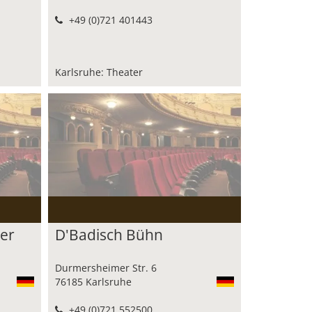
+49 (0)721 401443
Karlsruhe: Theater
ter
D'Badisch Bühn
Durmersheimer Str. 6
76185 Karlsruhe
+49 (0)721 552500