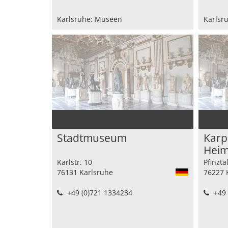
Karlsruhe: Museen
Karlsr
Stadtmuseum
Karp
Hei
Karlstr. 10
Pfinzta
76131 Karlsruhe
76227 
+49 (0)721 1334234
+49 