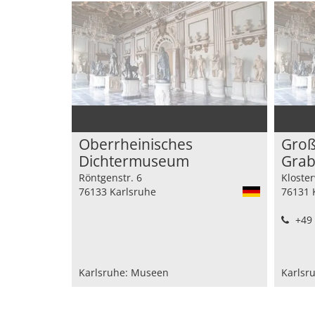
Oberrheinisches
Groß
Dichtermuseum
Grab
Röntgenstr. 6
Kloste
76133 Karlsruhe
76131 
+49 
Karlsruhe: Museen
Karlsr