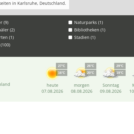
eiten in Karlsruhe, Deutschland.
r (9)
Naturparks (1)
ler (2)
Bibliotheken (1)
rten (1)
Stadien (1)
 (100)
27°C
26°C
29°C
16°C
20°C
19°C
hland
heute
morgen
Sonntag
07.08.2026
08.08.2026
09.08.2026
10