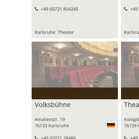
+49 (0)721 854245
+49 
Karlsruhe: Theater
Karlsr
Volksbühne
Thea
Amalienstr. 19
Königsb
76133 Karlsruhe
76139 
+49 (0)721 28486
+49 