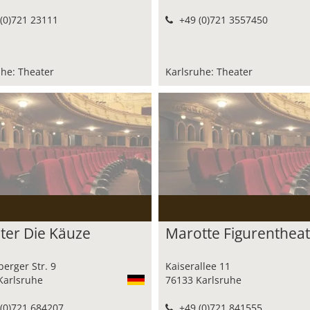
(0)721 23111
+49 (0)721 3557450
uhe: Theater
Karlsruhe: Theater
ter Die Käuze
Marotte Figurenthea
erger Str. 9
Kaiserallee 11
Karlsruhe
76133 Karlsruhe
(0)721 684207
+49 (0)721 841555