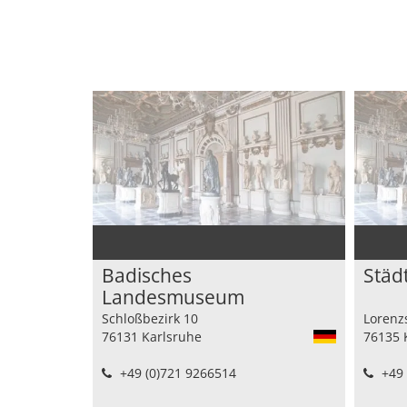
Badisches
Städ
Landesmuseum
Karlsruhe
Schloßbezirk 10
Lorenzs
76131 Karlsruhe
76135 
+49 (0)721 9266514
+49 