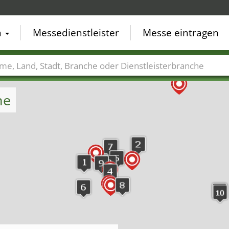
n
Messedienstleister
Messe eintragen
der
Städte
Branchen
Dienstleisterbranchen
he