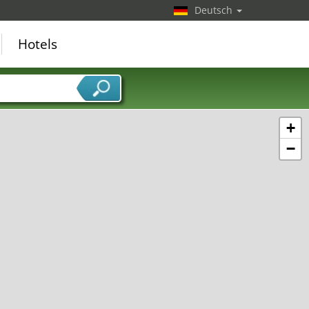
Deutsch
Hotels
+
−