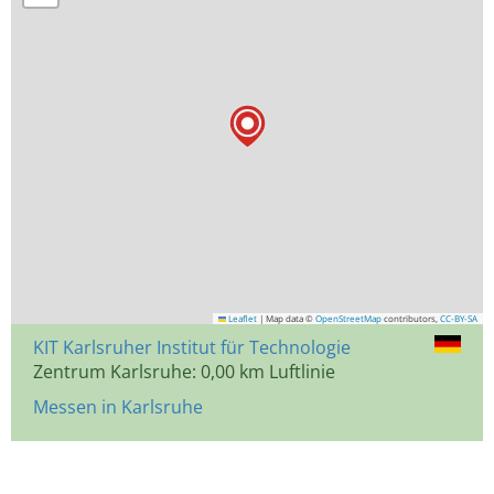
Leaflet
|
Map data ©
OpenStreetMap
contributors,
CC-BY-SA
KIT Karlsruher Institut für Technologie
Zentrum Karlsruhe: 0,00 km Luftlinie
Messen in Karlsruhe