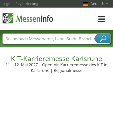
Login
Registrierung
Deutsch
Toggle
navigat
Messenamen
Länder
Städte
Branchen
Dienstleisterbranchen
KIT-Karrieremesse Karlsruhe
11. - 12. Mai 2027 | Open-Air-Karrieremesse des KIT in
Karlsruhe | Regionalmesse