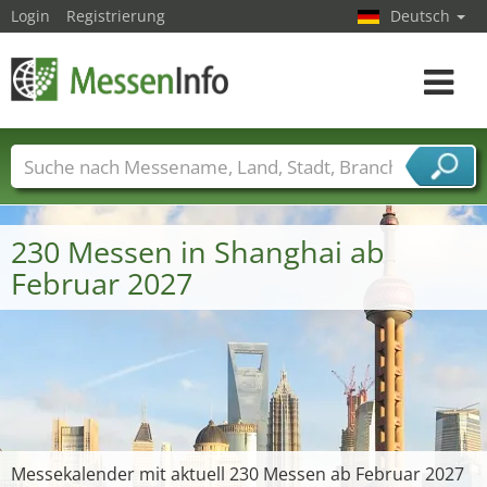
Login
Registrierung
Deutsch
Toggle
navigat
Messenamen
Länder
Städte
Branchen
Dienstleisterbranchen
230 Messen in Shanghai ab
Februar 2027
Messekalender mit aktuell 230 Messen ab Februar 2027