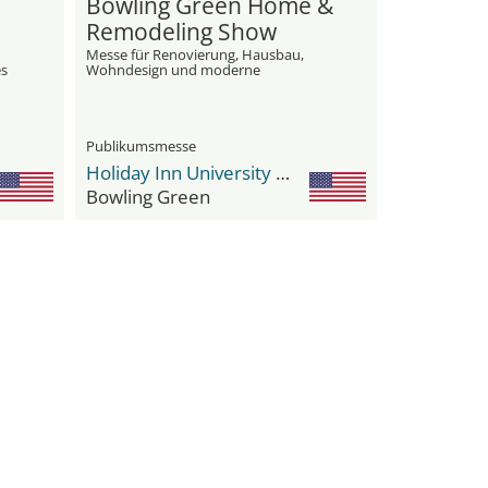
Bowling Green Home &
Remodeling Show
Messe für Renovierung, Hausbau,
es
Wohndesign und moderne
Haustechnik
Publikumsmesse
Holiday Inn University Plaza-Bowling Green by IHG
Bowling Green