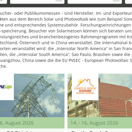
esucher- oder Publikumsmessen - sind Hersteller, Im- und Exporte
kten aus dem Bereich Solar und Photovoltaik wie zum Beispiel Son
eme und entsprechendes Systemzubehör. Forschungseinrichtungen 
peicherung. Besucher von Solarmessen können sich beraten und 
echslungsreiches und branchenbezogenes Rahmenprogramm mit Ko
chland, Österreich und in China veranstaltet. Die international 
dorten veranstaltet wird: die „Intersolar North America“ in San Fra
ien, die „Intersolar South America“, Sao Paulo, Brasilien sowie die 
n Guangzhou, China sowie die die EU PVSEC - European Photovoltaic S
che.
16. August 2026
14. - 16. August 2026