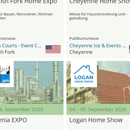
ish Fork Home Expo
Cheyenne Home Sh
ür Bauen, Renovieren, Wohnen
Messe für Hausrenovierung und -
ten
gestaltung
umsmesse
Publikumsmesse
Tennis Courts - Event Center (Spanish Fork Fairgrounds)
Cheyenne Ice & Events Center
sh Fork
Cheyenne
 06. September 2026
04. - 05. September 2026
nia EXPO
Logan Home Show