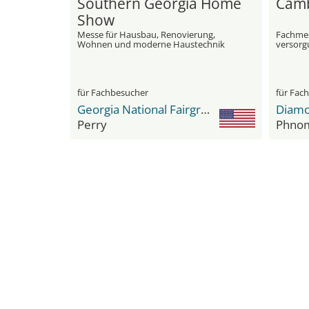
Southern Georgia Home
Camb
Show
Messe für Hausbau, Renovierung,
Fachmess
Wohnen und moderne Haustechnik
versorg
LED‑Tec
für Fachbesucher
für Fac
Georgia National Fairgrounds & Agriculture Center
Perry
Phno