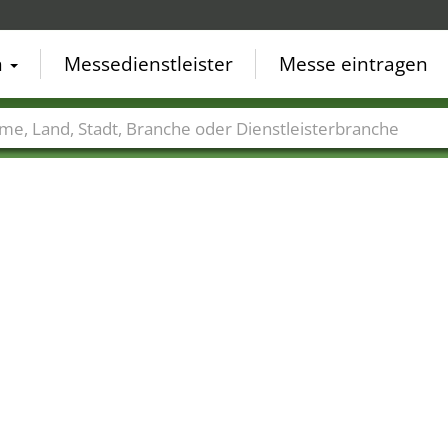
n
Messedienstleister
Messe eintragen
der
Städte
Branchen
Dienstleisterbranchen