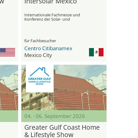
ow
Intersolar Mexico
Internationale Fachmesse und
Konferenz der Solar- und
Energiemarktbranche in Mexiko
für Fachbesucher
Centro Citibanamex
Mexico City
04. - 06. September 2026
Greater Gulf Coast Home
& Lifestyle Show