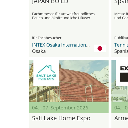
JAPAN BUILD
Span
Fachmmesse für umweltfreundliches
Messe f
Bauen und ökofreundliche Häuser
und Gar
für Fachbesucher
Publik
INTEX Osaka International Exhibition Center
Osaka
Spani
04. - 07. September 2026
04. -
Salt Lake Home Expo
Arme