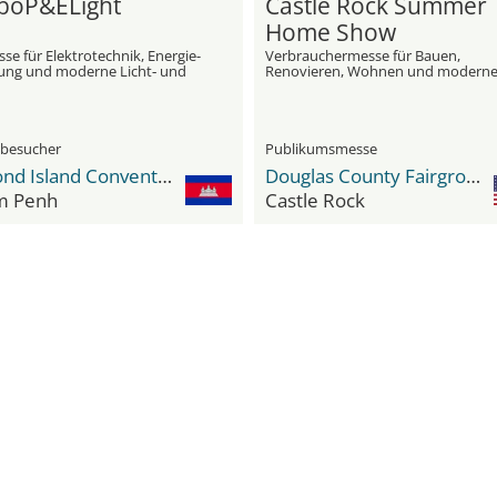
oP&ELight
Castle Rock Summer
Home Show
e für Elektro­technik, Energie­
Verbrauchermesse für Bauen,
ung und moderne Licht‑ und
Renovieren, Wohnen und modern
hnologien
Home Improvement
hbesucher
Publikumsmesse
Diamond Island Convention and Exhibition Center
Douglas County Fairgrounds
m Penh
Castle Rock