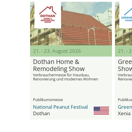
21. - 23. August 2026
21. - 
Dothan Home &
Gree
Remodeling Show
Sho
Verbrauchermesse für Hausbau,
Verbrau
Renovierung und modernes Wohnen
Renovi
Home I
Publikumsmesse
Publik
National Peanut Festival
Dothan
Xenia