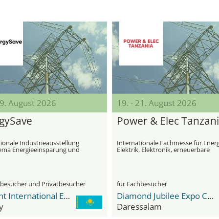
19. August 2026
19. - 21. August 2026
gySave
Power & Elec Tanzan
ionale Industrieausstellung
Internationale Fachmesse für Energ
ma Energieeinsparung und
Elektrik, Elektronik, erneuerbare
ffizienz
Energien und Telekommunikation
hbesucher und Privatbesucher
für Fachbesucher
Atakent International Exhibition Centre
Diamond Jubilee Expo Center
y
Daressalam