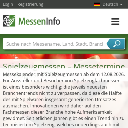
Login
Registrierung
Deutsch
Toggle
navigat
Messenamen
Länder
Städte
Branchen
Dienstleisterbranchen
Spielzeugmessen – Messetermine
ab August 2026
Messekalender mit Spielzeugmessen ab dem 12.08.2026.
Für Aussteller und Besucher von Spielzeugfachmessen
ist eines besonders wichtig: die jeweils neuesten
Branchentrends nicht zu verpassen, da diese die Hälfte
des mit Spielwaren insgesamt generierten Umsatzes
ausmachen. Innovationen wird daher auf den
Fachmessen dieser Branche hohe Aufmerksamkeit
gewidmet. Seit etlichen Jahren gibt es einen Trend hin zu
technisiertem Spielzeug, welches neuerdings auch mit