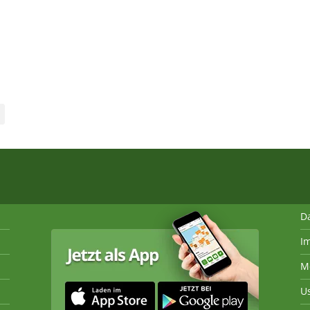
D
I
M
U