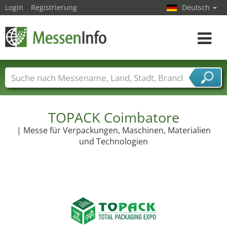
Login
Registrierung
Deutsch
Toggle
navigat
Messenamen
Länder
Städte
Branchen
Dienstleisterbranchen
TOPACK Coimbatore
| Messe für Verpackungen, Maschinen, Materialien
und Technologien