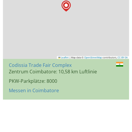
Leaflet
|
Map data ©
OpenStreetMap
contributors,
CC-BY-SA
Codissia Trade Fair Complex
Zentrum Coimbatore: 10,58 km Luftlinie
PKW-Parkplätze: 8000
Messen in Coimbatore