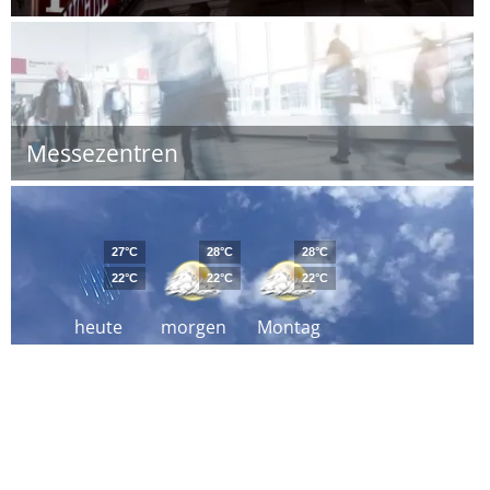
Messezentren
27°C
28°C
28°C
22°C
22°C
22°C
heute
morgen
Montag