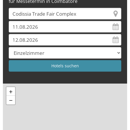
für Messetermin in Coimbatore
+
−