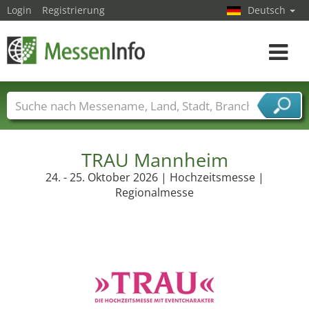
Login
Registrierung
Deutsch
Toggle
navigat
Messenamen
Länder
Städte
Branchen
Dienstleisterbranchen
TRAU Mannheim
24. - 25. Oktober 2026 | Hochzeitsmesse |
Regionalmesse