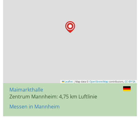
Leaflet
|
Map data ©
OpenStreetMap
contributors,
CC-BY-SA
Maimarkthalle
Zentrum Mannheim: 4,75 km Luftlinie
Messen in Mannheim