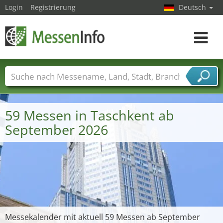
Login
Registrierung
Deutsch
Toggle
navigat
Messenamen
Länder
Städte
Branchen
Dienstleisterbranchen
59 Messen in Taschkent ab
September 2026
Messekalender mit aktuell 59 Messen ab September