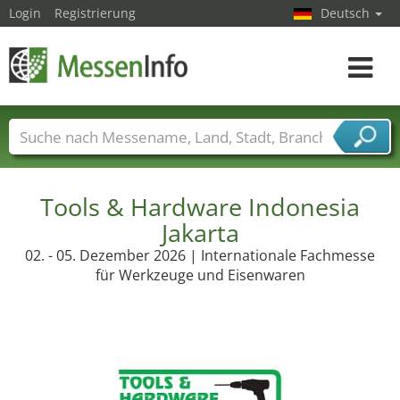
Login
Registrierung
Deutsch
Toggle
navigat
Messenamen
Länder
Städte
Branchen
Dienstleisterbranchen
Tools & Hardware Indonesia
Jakarta
02. - 05. Dezember 2026 | Internationale Fachmesse
für Werkzeuge und Eisenwaren