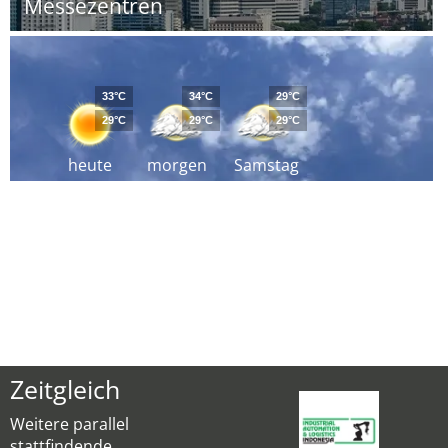
Messezentren
33°C
34°C
29°C
29°C
29°C
29°C
heute
morgen
Samstag
Zeitgleich
Weitere parallel
stattfindende