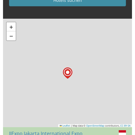
+
−
Leaflet
|
Map data ©
OpenStreetMap
contributors,
CC-BY-SA
JIExpo Jakarta International Expo