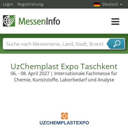
Login
Registrierung
Deutsch
Toggle
navigat
Messenamen
Länder
Städte
Branchen
Dienstleisterbranchen
UzChemplast Expo Taschkent
06. - 08. April 2027 | Internationale Fachmesse für
Chemie, Kunststoffe, Laborbedarf und Analyse