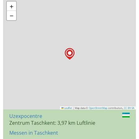
+
−
Leaflet
|
Map data ©
OpenStreetMap
contributors,
CC-BY-SA
Uzexpocentre
Zentrum Taschkent: 3,97 km Luftlinie
Messen in Taschkent