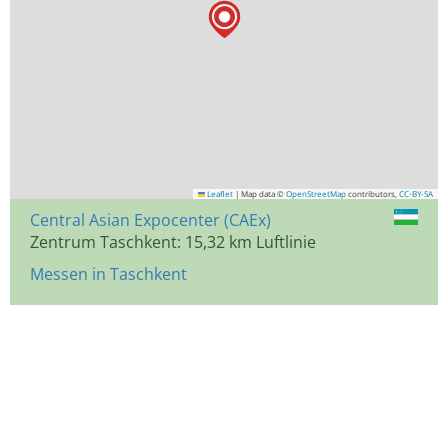
Leaflet
|
Map data ©
OpenStreetMap
contributors,
CC-BY-SA
Central Asian Expocenter (CAEx)
Zentrum Taschkent: 15,32 km Luftlinie
Messen in Taschkent