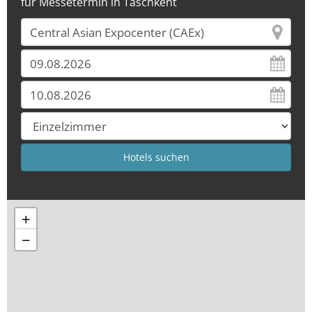
für Messetermin in Taschkent
+
−