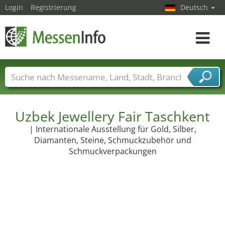
Login
Registrierung
Deutsch
Toggle
navigat
Messenamen
Länder
Städte
Branchen
Dienstleisterbranchen
Uzbek Jewellery Fair Taschkent
| Internationale Ausstellung für Gold, Silber,
Diamanten, Steine, Schmuckzubehör und
Schmuckverpackungen