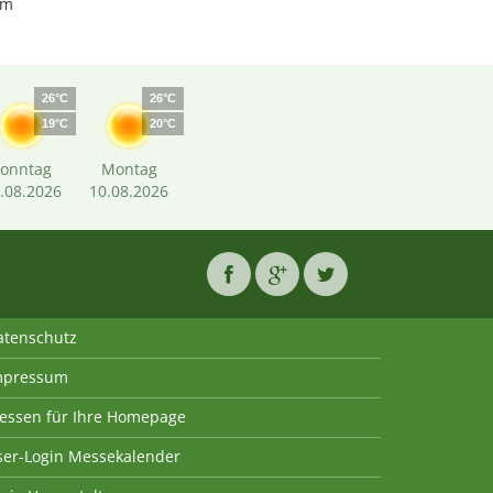
km
26°C
26°C
19°C
20°C
Sonntag
Montag
.08.2026
10.08.2026
atenschutz
mpressum
essen für Ihre Homepage
ser-Login Messekalender