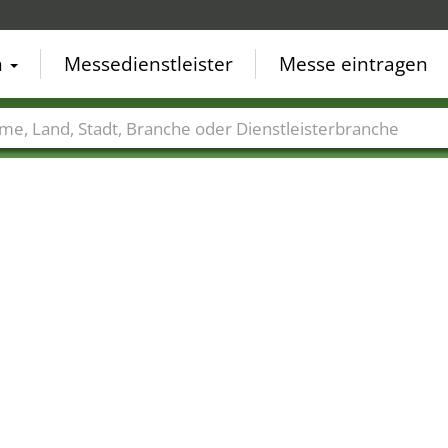
n
Messedienstleister
Messe eintragen
der
Städte
Branchen
Dienstleisterbranchen