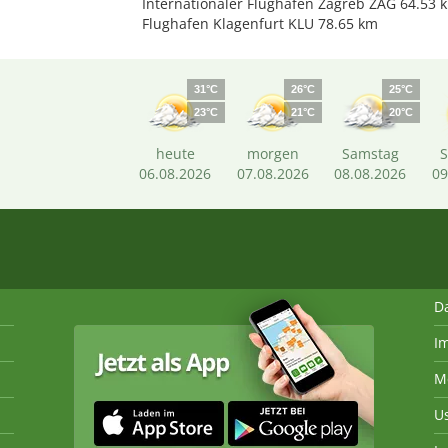
Internationaler Flughafen Zagreb ZAG 64.53 
Flughafen Klagenfurt KLU 78.65 km
31°C
26°C
25°C
23°C
21°C
20°C
heute
morgen
Samstag
06.08.2026
07.08.2026
08.08.2026
09
D
I
M
U