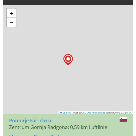
+
−
Leaflet
|
Map data ©
OpenStreetMap
contributors,
CC-BY-SA
Pomurje Fair d.o.o.
Zentrum Gornja Radgona: 0,59 km Luftlinie