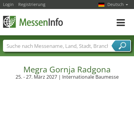
Login
Registrierung
Deutsch
Toggle
navigat
Messenamen
Länder
Städte
Branchen
Dienstleisterbranchen
Megra Gornja Radgona
25. - 27. März 2027 | Internationale Baumesse