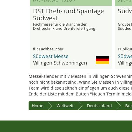
07. - 09. April 2027
26. - 
DST Dreh- und Spantage
Südw
Südwest
Fachmesse für die Branche der
Größte 
Drehtechnik und Drehteilefertigung
Süddeut
Handwer
für Fachbesucher
Publik
Südwest Messe
Südwe
Villingen-Schwenningen
Villi
Messekalender mit 7 Messen in Villingen-Schwenning
noch nicht bekannt sind. Wenn Sie Messen in Villin
Team wird diese zeitnah einpflegen um auch dies
Ende der Liste mit dem Button "Neuen Termin melde
Home
Weltweit
Deutschland
Bu