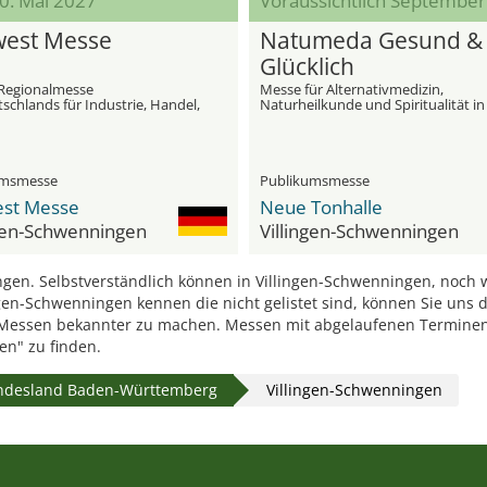
30. Mai 2027
Voraussichtlich Septembe
est Messe
Natumeda Gesund &
Glücklich
Regionalmesse
Messe für Alternativmedizin,
schlands für Industrie, Handel,
Naturheilkunde und Spiritualität in
k und Landwirtschaft
Villingen - Schwenningen
umsmesse
Publikumsmesse
st Messe
Neue Tonhalle
ngen-Schwenningen
Villingen-Schwenningen
en. Selbstverständlich können in Villingen-Schwenningen, noch w
gen-Schwenningen kennen die nicht gelistet sind, können Sie uns 
e Messen bekannter zu machen. Messen mit abgelaufenen Termine
n" zu finden.
ndesland Baden-Württemberg
Villingen-Schwenningen