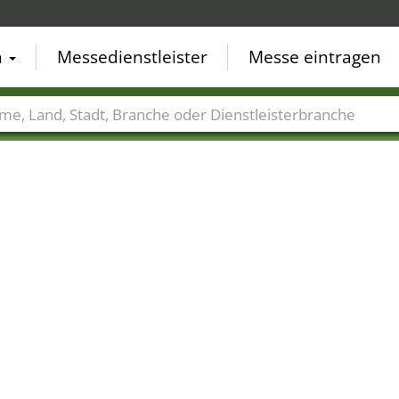
n
Messedienstleister
Messe eintragen
der
Städte
Branchen
Dienstleisterbranchen