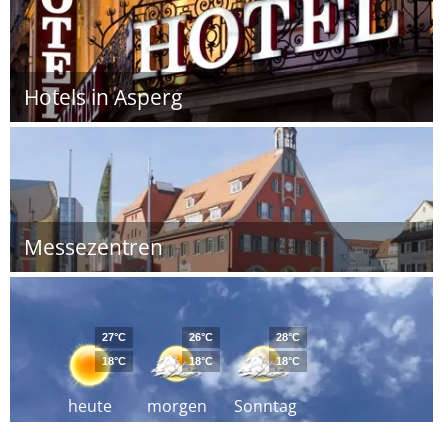
Hotels in Asperg
Messezentren
27°C
26°C
28°C
18°C
18°C
18°C
heute
morgen
Sonntag