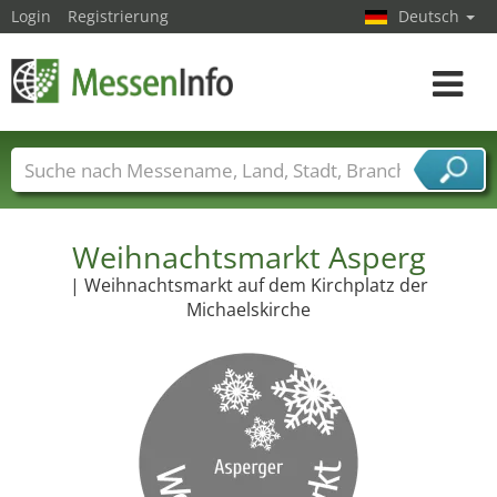
Login
Registrierung
Deutsch
Toggle
navigat
Messenamen
Länder
Städte
Branchen
Dienstleisterbranchen
Weihnachtsmarkt Asperg
| Weihnachtsmarkt auf dem Kirchplatz der
Michaelskirche