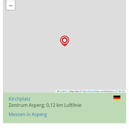
−
Leaflet
|
Map data ©
OpenStreetMap
contributors,
CC-BY-SA
Kirchplatz
Zentrum Asperg: 0,12 km Luftlinie
Messen in Asperg