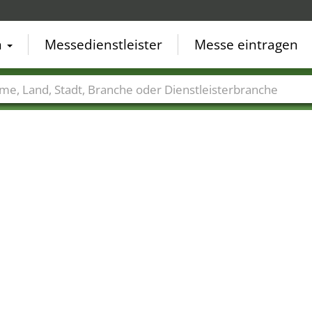
n
Messedienstleister
Messe eintragen
der
Städte
Branchen
Dienstleisterbranchen