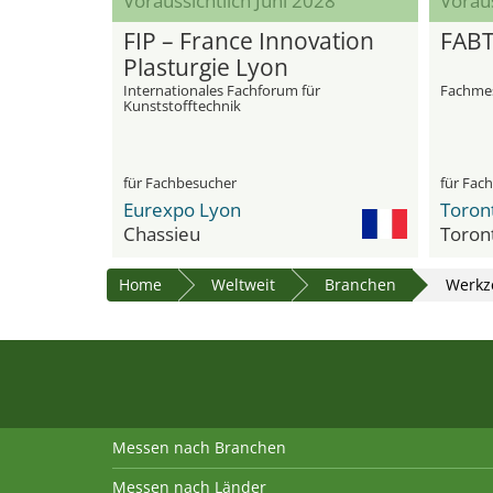
Voraussichtlich Juni 2028
Voraus
FIP – France Innovation
FAB
Plasturgie Lyon
Internationales Fachforum für
Fachmes
Kunststofftechnik
für Fachbesucher
für Fac
Eurexpo Lyon
Chassieu
Toron
Home
Weltweit
Branchen
Werkz
Messen nach Branchen
Messen nach Länder