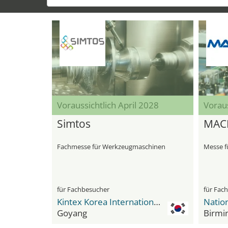
Voraussichtlich April 2028
Voraus
Simtos
MAC
Fachmesse für Werkzeugmaschinen
Messe f
für Fachbesucher
für Fac
Kintex Korea International Exhibition Center
Goyang
Birmi