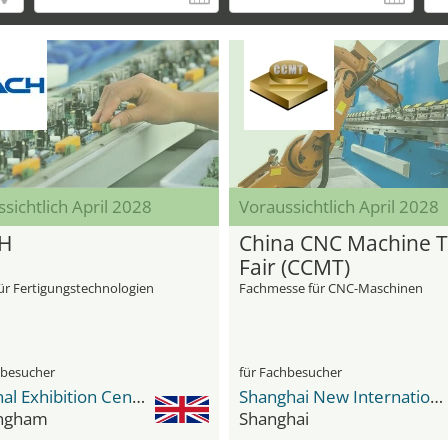
sichtlich April 2028
Voraussichtlich April 2028
H
China CNC Machine T
Fair (CCMT)
ür Fertigungstechnologien
Fachmesse für CNC-Maschinen
hbesucher
für Fachbesucher
National Exhibition Center (NEC)
Shanghai New International Expo Center - SNIEC
ngham
Shanghai