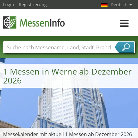
Login
Registrierung
Deutsch
Toggle
navigat
Messenamen
Länder
Städte
Branchen
Dienstleisterbranchen
1 Messen in Werne ab Dezember
2026
Messekalender mit aktuell 1 Messen ab Dezember 2026