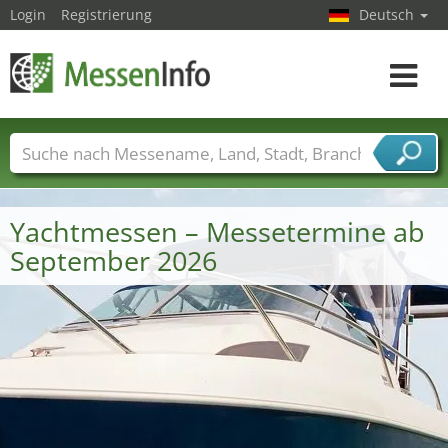
Login
Registrierung
Deutsch
Toggle
navigat
Messenamen
Länder
Städte
Branchen
Dienstleisterbranchen
Yachtmessen – Messetermine ab
September 2026