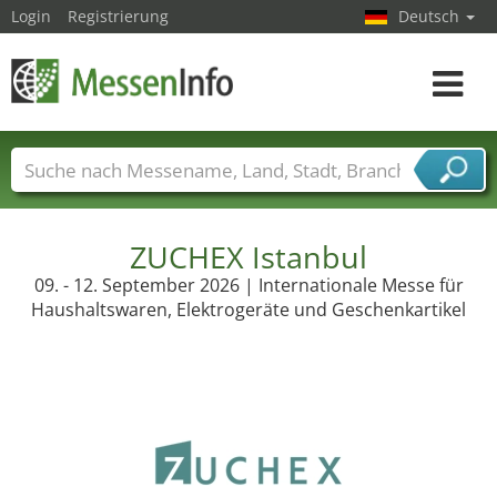
Login
Registrierung
Deutsch
Toggle
navigat
Messenamen
Länder
Städte
Branchen
Dienstleisterbranchen
ZUCHEX Istanbul
09. - 12. September 2026 | Internationale Messe für
Haushaltswaren, Elektrogeräte und Geschenkartikel