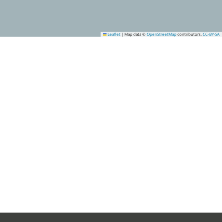
Leaflet
|
Map data ©
OpenStreetMap
contributors,
CC-BY-SA