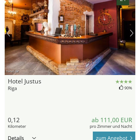
hotel.de
Hotel Justus
Riga
90%
0,12
ab 111,00 EUR
Kilometer
pro Zimmer und Nacht
Details
zum Angebot