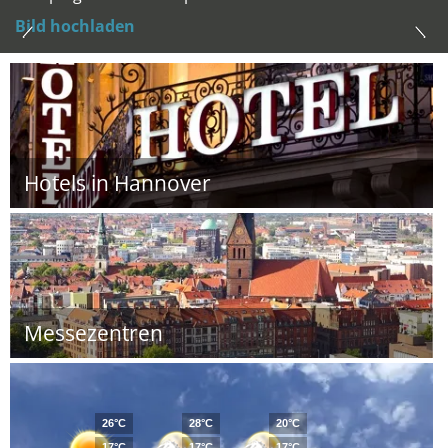
Bild hochladen
Hotels in Hannover
Messezentren
26°C
28°C
20°C
17°C
17°C
17°C