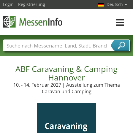
Login
Registrierung
Deutsch
Toggle
navigat
Messenamen
Länder
Städte
Branchen
Dienstleisterbranchen
ABF Caravaning & Camping
Hannover
10. - 14. Februar 2027 | Ausstellung zum Thema
Caravan und Camping