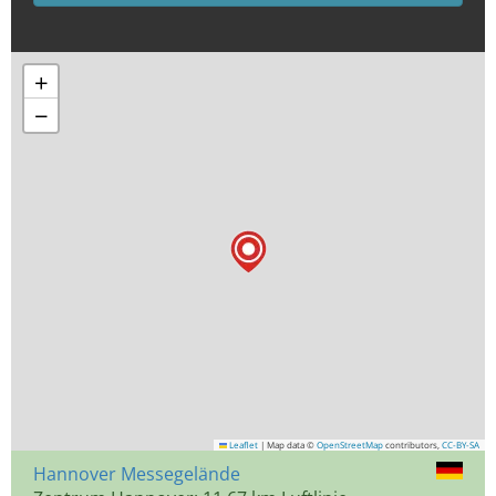
+
−
Leaflet
|
Map data ©
OpenStreetMap
contributors,
CC-BY-SA
Hannover Messegelände