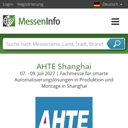
Login
Registrierung
Deutsch
Toggle
navigat
Messenamen
Länder
Städte
Branchen
Dienstleisterbranchen
AHTE Shanghai
07. - 09. Juli 2027 | Fachmesse für smarte
Automatisierungslösungen in Produktion und
Montage in Shanghai