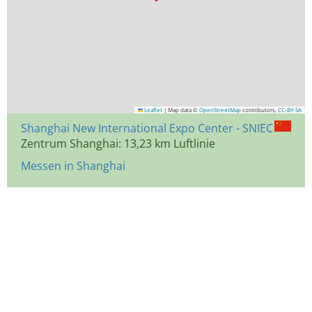
Leaflet
|
Map data ©
OpenStreetMap
contributors,
CC-BY-SA
Shanghai New International Expo Center - SNIEC
Zentrum Shanghai: 13,23 km Luftlinie
Messen in Shanghai