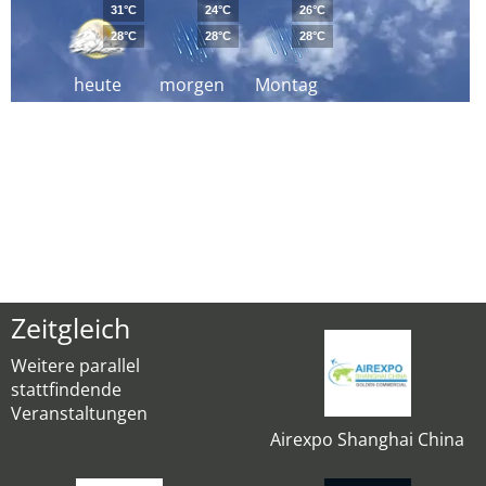
31°C
24°C
26°C
28°C
28°C
28°C
heute
morgen
Montag
Zeitgleich
Weitere parallel
stattfindende
Veranstaltungen
Airexpo Shanghai China