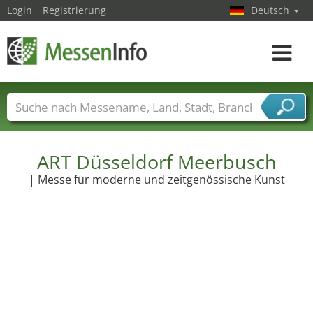
Login
Registrierung
Deutsch
Toggle
navigat
Messenamen
Länder
Städte
Branchen
Dienstleisterbranchen
ART Düsseldorf Meerbusch
| Messe für moderne und zeitgenössische Kunst