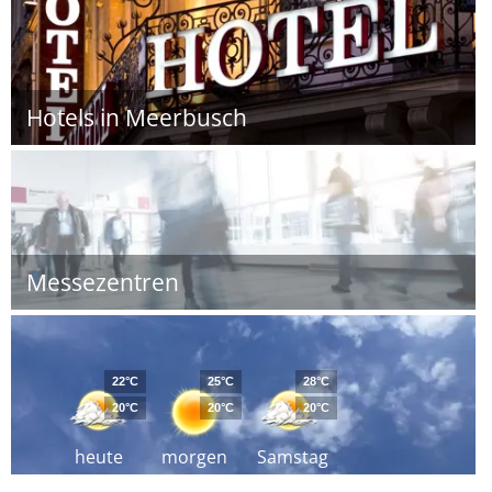
Hotels in Meerbusch
Messezentren
22°C
25°C
28°C
20°C
20°C
20°C
heute
morgen
Samstag