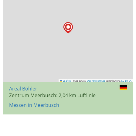
Leaflet
|
Map data ©
OpenStreetMap
contributors,
CC-BY-SA
Areal Böhler
Zentrum Meerbusch: 2,04 km Luftlinie
Messen in Meerbusch