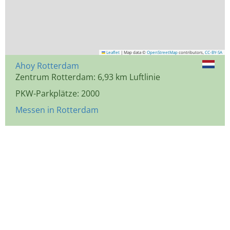
Leaflet
|
Map data ©
OpenStreetMap
contributors,
CC-BY-SA
Ahoy Rotterdam
Zentrum Rotterdam: 6,93 km Luftlinie
PKW-Parkplätze: 2000
Messen in Rotterdam