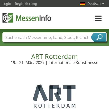
Login
Registrierung
Deutsch
Toggle
navigat
Messenamen
Länder
Städte
Branchen
Dienstleisterbranchen
ART Rotterdam
19. - 21. März 2027 | Internationale Kunstmesse