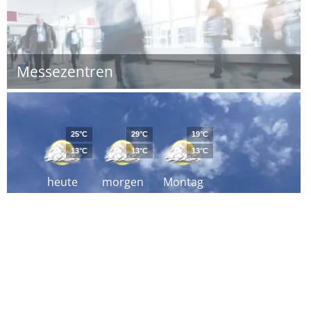
Messezentren
25°C
29°C
19°C
13°C
13°C
13°C
heute
morgen
Montag