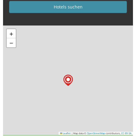
+
−
Leaflet
|
Map data ©
OpenStreetMap
contributors,
CC-BY-SA