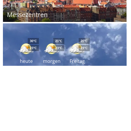
Messezentren
30°C
21°C
20°C
23°C
23°C
23°C
heute
morgen
Freitag