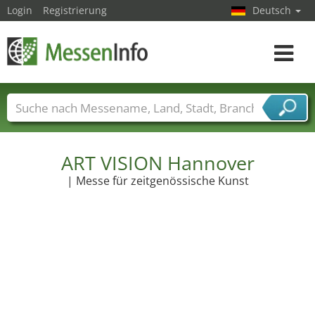
Login
Registrierung
Deutsch
Toggle
navigat
Messenamen
Länder
Städte
Branchen
Dienstleisterbranchen
ART VISION Hannover
| Messe für zeitgenössische Kunst