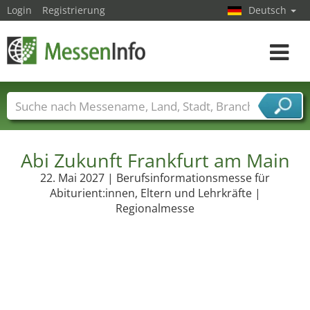
Login
Registrierung
Deutsch
Toggle
navigat
Messenamen
Länder
Städte
Branchen
Dienstleisterbranchen
Abi Zukunft Frankfurt am Main
22. Mai 2027 | Berufsinformationsmesse für
Abiturient:innen, Eltern und Lehrkräfte |
Regionalmesse