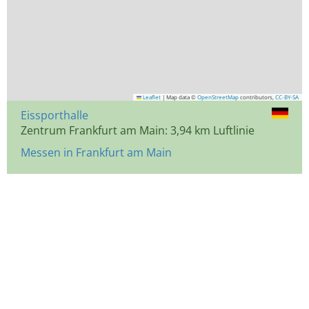
Leaflet
|
Map data ©
OpenStreetMap
contributors,
CC-BY-SA
Eissporthalle
Zentrum Frankfurt am Main: 3,94 km Luftlinie
Messen in Frankfurt am Main