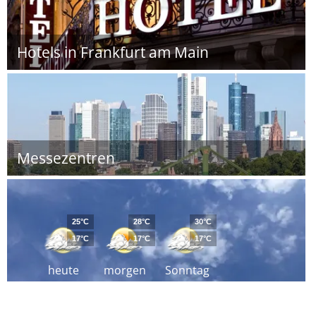
Hotels in Frankfurt am Main
Messezentren
25°C
28°C
30°C
17°C
17°C
17°C
heute
morgen
Sonntag