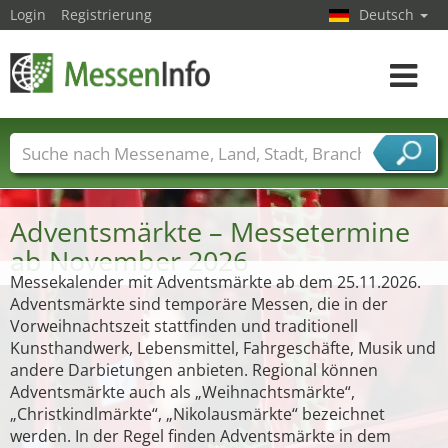
Login
Registrierung
Deutsch
Toggle
navigat
Messenamen
Länder
Städte
Branchen
Dienstleisterbranchen
Adventsmärkte – Messetermine
ab November 2026
Messekalender mit Adventsmärkte ab dem 25.11.2026.
Adventsmärkte sind temporäre Messen, die in der
Vorweihnachtszeit stattfinden und traditionell
Kunsthandwerk, Lebensmittel, Fahrgeschäfte, Musik und
andere Darbietungen anbieten. Regional können
Adventsmärkte auch als „Weihnachtsmärkte“,
„Christkindlmärkte“, „Nikolausmärkte“ bezeichnet
werden. In der Regel finden Adventsmärkte in dem