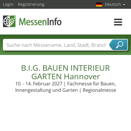
Login
Registrierung
Deutsch
Toggle
navigat
Messenamen
Länder
Städte
Branchen
Dienstleisterbranchen
B.I.G. BAUEN INTERIEUR
GARTEN Hannover
10. - 14. Februar 2027 | Fachmesse für Bauen,
Innengestaltung und Garten | Regionalmesse