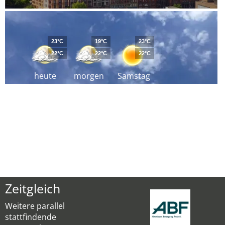
23°C
19°C
23°C
22°C
22°C
22°C
heute
morgen
Samstag
Zeitgleich
Weitere parallel
stattfindende