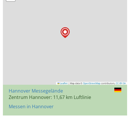
Leaflet
|
Map data ©
OpenStreetMap
contributors,
CC-BY-SA
Hannover Messegelände
Zentrum Hannover: 11,67 km Luftlinie
Messen in Hannover