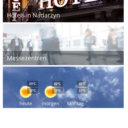
Hotels in Nadarzyn
Messezentren
23°C
22°C
25°C
17°C
17°C
17°C
heute
morgen
Montag