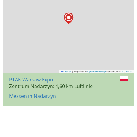
Leaflet
|
Map data ©
OpenStreetMap
contributors,
CC-BY-SA
PTAK Warsaw Expo
Zentrum Nadarzyn: 4,60 km Luftlinie
Messen in Nadarzyn