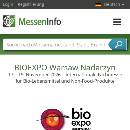
Login
Registrierung
Deutsch
Toggle
navigat
Messenamen
Länder
Städte
Branchen
Dienstleisterbranchen
BIOEXPO Warsaw Nadarzyn
17. - 19. November 2026 | Internationale Fachmesse
für Bio-Lebensmittel und Non-Food-Produkte