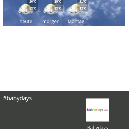
26°C
28°C
21°C
12°C
12°C
12°C
heute
morgen
Montag
#babydays
Babydays