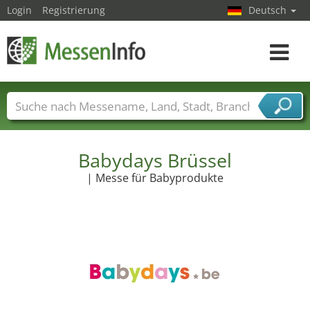
Login
Registrierung
Deutsch
Toggle
navigat
Messenamen
Länder
Städte
Branchen
Dienstleisterbranchen
Babydays Brüssel
| Messe für Babyprodukte