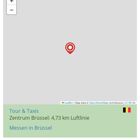
+
−
Leaflet
|
Map data ©
OpenStreetMap
contributors,
CC-BY-SA
Tour & Taxis
Zentrum Brüssel: 4,73 km Luftlinie
Messen in Brüssel