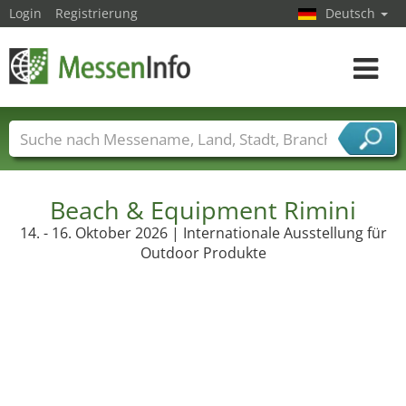
Login
Registrierung
Deutsch
Toggle
navigat
Messenamen
Länder
Städte
Branchen
Dienstleisterbranchen
Beach & Equipment Rimini
14. - 16. Oktober 2026 | Internationale Ausstellung für
Outdoor Produkte