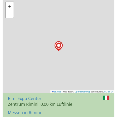
+
−
Leaflet
|
Map data ©
OpenStreetMap
contributors,
CC-BY-SA
Rimi Expo Center
Zentrum Rimini: 0,00 km Luftlinie
Messen in Rimini