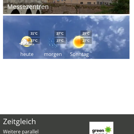
Messezentren
31°C
27°C
29°C
27°C
27°C
27°C
heute
morgen
Sonntag
Zeitgleich
Weitere parallel