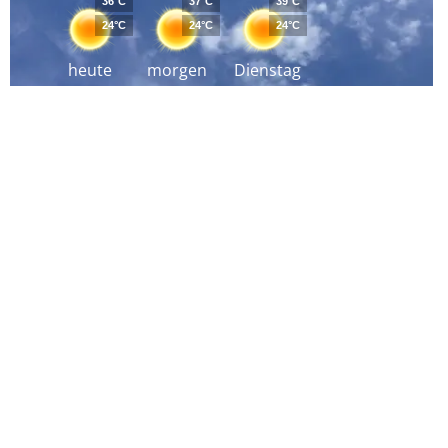
36°C
37°C
39°C
24°C
24°C
24°C
heute
morgen
Dienstag