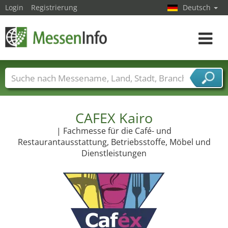
Login
Registrierung
Deutsch
Toggle
navigat
Messenamen
Länder
Städte
Branchen
Dienstleisterbranchen
CAFEX Kairo
| Fachmesse für die Café- und
Restaurantausstattung, Betriebsstoffe, Möbel und
Dienstleistungen