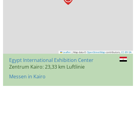
Leaflet
|
Map data ©
OpenStreetMap
contributors,
CC-BY-SA
Egypt International Exhibition Center
Zentrum Kairo: 23,33 km Luftlinie
Messen in Kairo