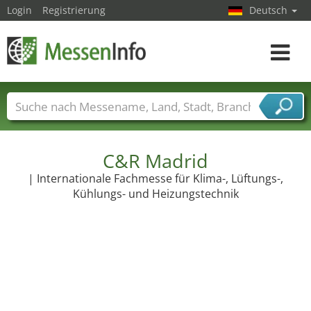
Login
Registrierung
Deutsch
Toggle
navigat
Messenamen
Länder
Städte
Branchen
Dienstleisterbranchen
C&R Madrid
| Internationale Fachmesse für Klima-, Lüftungs-,
Kühlungs- und Heizungstechnik