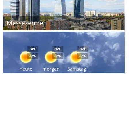
Messezentren
34°C
36°C
36°C
27°C
27°C
27°C
heute
morgen
Samstag