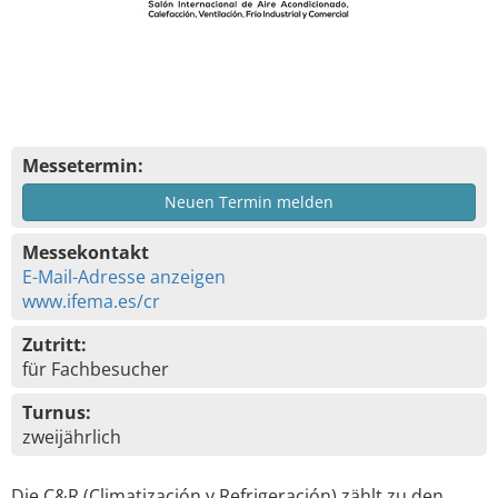
Messetermin:
Neuen Termin melden
Messekontakt
E-Mail-Adresse anzeigen
www.ifema.es/cr
Zutritt:
für Fachbesucher
Turnus:
zweijährlich
Die C&R (Climatización y Refrigeración) zählt zu den