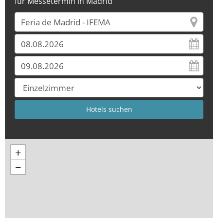
für Messetermin in Madrid
+
−