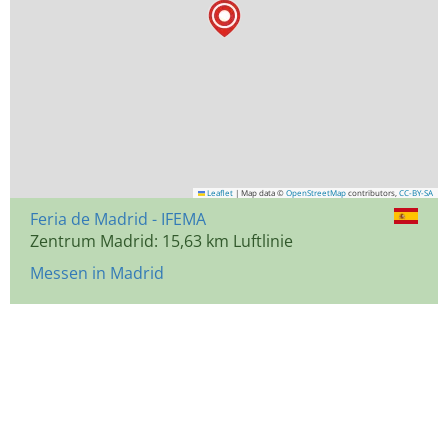
Leaflet
|
Map data ©
OpenStreetMap
contributors,
CC-BY-SA
Feria de Madrid - IFEMA
Zentrum Madrid: 15,63 km Luftlinie
Messen in Madrid