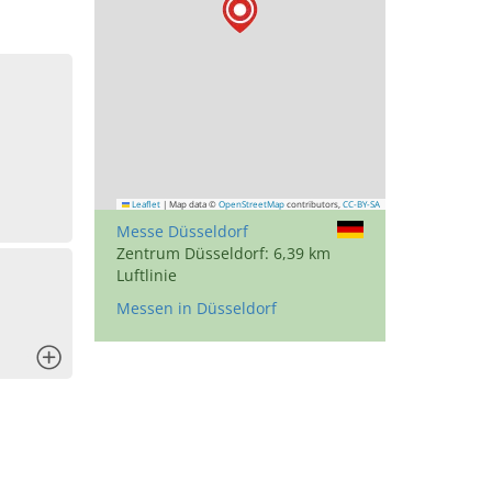
d
Leaflet
|
Map data ©
OpenStreetMap
contributors,
CC-BY-SA
Messe Düsseldorf
Zentrum Düsseldorf: 6,39 km
Luftlinie
Messen in Düsseldorf
x