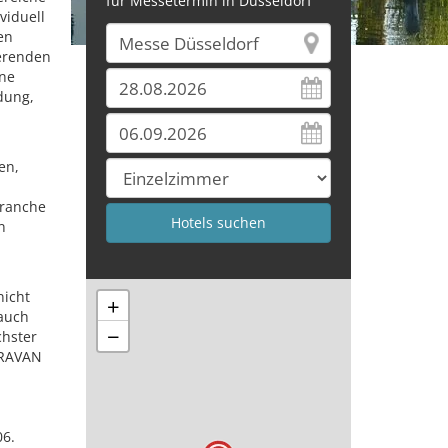
für Messetermin in Düsseldorf
viduell
en
erenden
rne
dung,
en,
Branche
n
nicht
+
 auch
−
chster
ARAVAN
06.