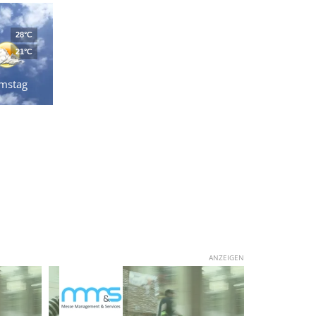
28°C
21°C
mstag
ANZEIGEN