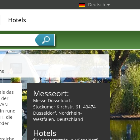
Deutsch
Hotels
ns
Messeort:
als das
 der
Messe Düsseldorf,
AVAN
Stockumer Kirchstr. 61, 40474
in rund
Düsseldorf, Nordrhein-
H, die
Westfalen, Deutschland
oder
Hotels
ereiche