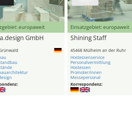
zgebiet: europaweit
Einsatzgebiet: europaweit
a.design GmbH
Shining Staff
Grünwald
45468 Mülheim an der Ruhr
bau
Hostessenservice
standbau
Personalvermittlung
stände
Hostessen
auarchitektur
Promoter/innen
esign
Messepersonal
pondenz:
Korrespondenz: