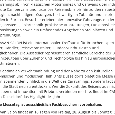
avanings ab – von klassischen Motorhomes und Caravans über indi
ute Campervans und luxuriöse Reisemobile bis hin zu den neuest
ogien, nachhaltigen Lösungen, hochwertigem Zubehör und inspiri
elen in Europa. Besucher erleben hier innovative Fahrzeuge, mode
gssysteme, Solartechnik, praktische Ausstattungen, Funktionsklei
ionslösungen sowie ein umfassendes Angebot an Stellplätzen und
pfehlungen.
AVAN SALON ist ein internationaler Treffpunkt für Branchenexpert
er, Händler, Reiseveranstalter, Outdoor-Enthusiasten und
liebhaber. Die Aussteller repräsentieren sämtliche Bereiche der 
ahrzeugbau über Zubehör und Technologie bis hin zu europäische
tinationen.
r optimalen Verkehrsanbindung und der Nähe zu den kulturellen,
omischen und modischen Highlights Düsseldorfs bietet die Messe 
en spannenden Einblick in die Welt des Caravanings, sondern lädt
, die Stadt neu zu entdecken. Wer die Zukunft des Reisens aus nä
leben und Innovation mit Erlebnis verbinden möchte, findet im C
 Düsseldorf das Highlight des Jahres.
te Messetag ist ausschließlich Fachbesuchern vorbehalten.
van Salon findet an 10 Tagen von Freitag, 28. August bis Sonntag, 