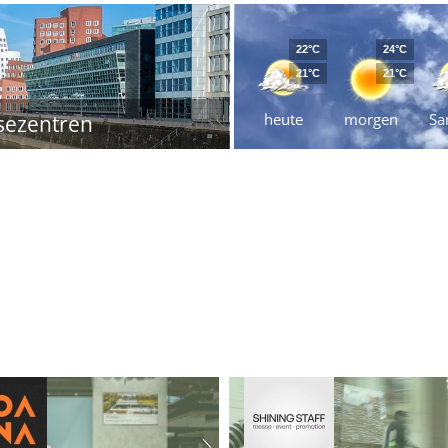
22°C
24°C
21°C
21°C
heute
morgen
Sa
sezentren