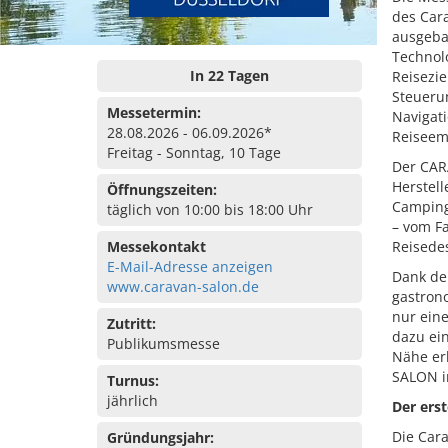
des Car
ausgeba
Technol
In 22 Tagen
Reisezi
Steuerun
Messetermin:
Navigat
28.08.2026 - 06.09.2026*
Reiseem
Freitag - Sonntag, 10 Tage
Der CAR
Herstell
Öffnungszeiten:
Camping
täglich von 10:00 bis 18:00 Uhr
– vom F
Messekontakt
Reisedes
E-Mail-Adresse anzeigen
Dank de
www.caravan-salon.de
gastron
nur ein
Zutritt:
dazu ein
Publikumsmesse
Nähe er
SALON in
Turnus:
jährlich
Der ers
Die Cara
Gründungsjahr: