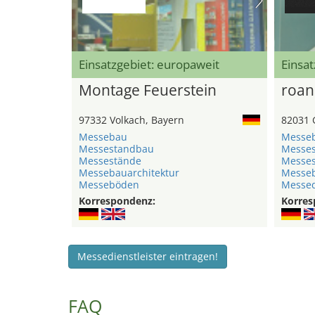
Einsatzgebiet: europaweit
Einsat
Montage Feuerstein
roan
97332 Volkach, Bayern
82031 
Messebau
Messe
Messestandbau
Messe
Messestände
Messe
Messebauarchitektur
Messeb
Messeböden
Messed
Korrespondenz:
Korres
Messedienstleister eintragen!
FAQ