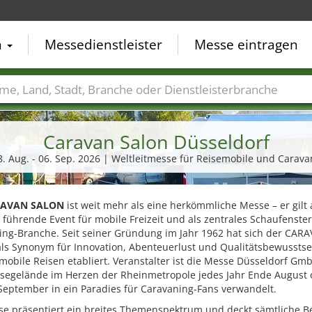
n
Messedienstleister
Messe eintragen
der
Städte
Branchen
Dienstleisterbranchen
Caravan Salon Düsseldorf
8. Aug. - 06. Sep. 2026 | Weltleitmesse für Reisemobile und Carava
AVAN SALON
ist weit mehr als eine herkömmliche Messe – er gilt 
 führende Event für mobile Freizeit und als zentrales Schaufenster
ing-Branche. Seit seiner Gründung im Jahr 1962 hat sich der CAR
ls Synonym für Innovation, Abenteuerlust und Qualitätsbewusstse
obile Reisen etabliert. Veranstalter ist die Messe Düsseldorf Gmb
segelände im Herzen der Rheinmetropole jedes Jahr Ende August 
September in ein Paradies für Caravaning-Fans verwandelt.
se präsentiert ein breites Themenspektrum und deckt sämtliche B