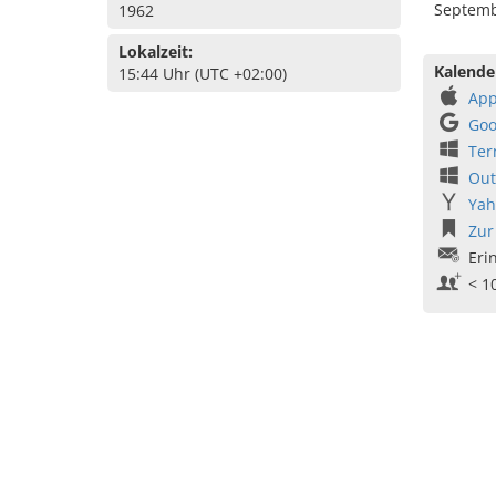
Septembe
1962
Lokalzeit:
Kalende
15:44 Uhr (UTC +02:00)
App
Goo
Ter
Out
Yah
Zur
Eri
< 1