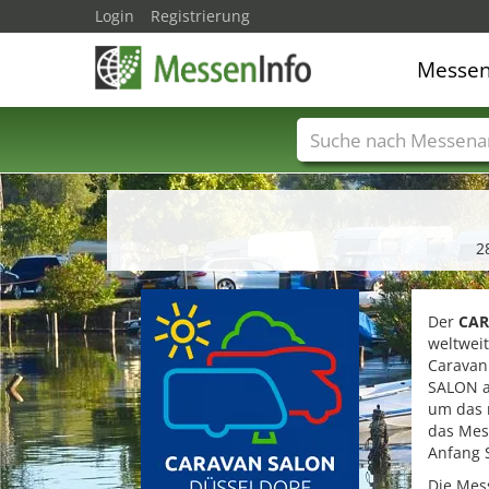
Login
Registrierung
Messe
Messenamen
Län
2
Der
CAR
weltweit
Caravan
SALON a
um das m
das Mes
Anfang 
Die Mes