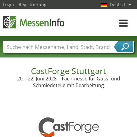
Login
Registrierung
Deutsch
Toggle
navigat
Messenamen
Länder
Städte
Branchen
Dienstleisterbranchen
CastForge Stuttgart
20. - 22. Juni 2028 | Fachmesse für Guss- und
Schmiedeteile mit Bearbeitung