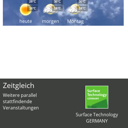
28°C
30°C
30°C
16°C
16°C
16°C
heute
morgen
Montag
Zeitgleich
Weitere parallel
stattfindende
Veranstaltungen
Surface Technology
GERMANY