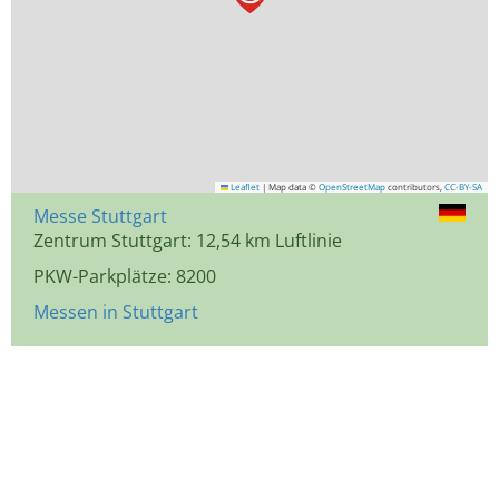
Leaflet
|
Map data ©
OpenStreetMap
contributors,
CC-BY-SA
Messe Stuttgart
Zentrum Stuttgart: 12,54 km Luftlinie
PKW-Parkplätze: 8200
Messen in Stuttgart