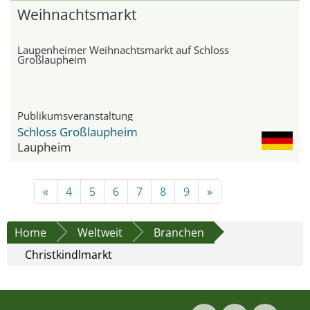
Weihnachtsmarkt
Laupenheimer Weihnachtsmarkt auf Schloss
Großlaupheim
Publikumsveranstaltung
Schloss Großlaupheim
Laupheim
«
4
5
6
7
8
9
»
Home
Weltweit
Branchen
Christkindlmarkt