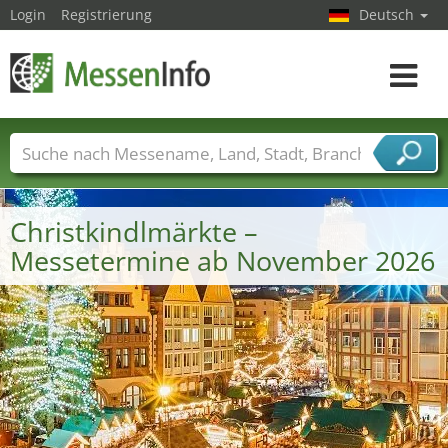
Login
Registrierung
Deutsch
Toggle
navigat
Messenamen
Länder
Städte
Branchen
Dienstleisterbranchen
Christkindlmärkte –
Messetermine ab November 2026