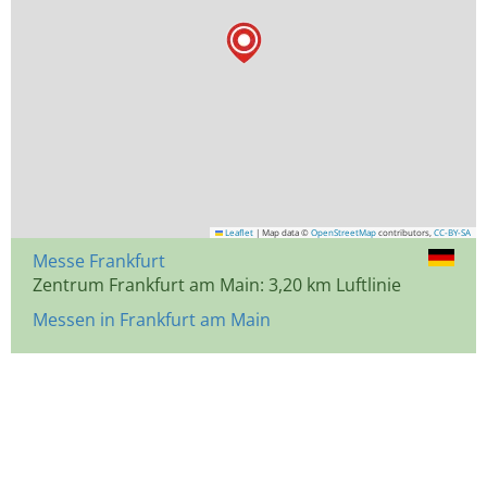
Leaflet
|
Map data ©
OpenStreetMap
contributors,
CC-BY-SA
Messe Frankfurt
Zentrum Frankfurt am Main: 3,20 km Luftlinie
Messen in Frankfurt am Main