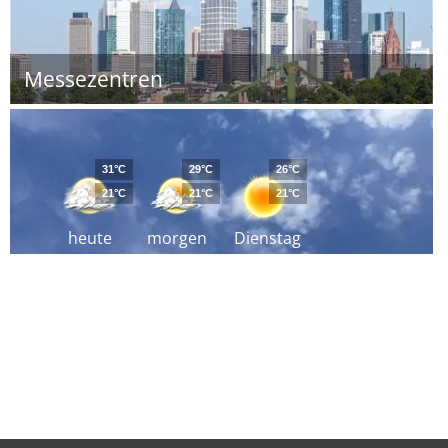
Messezentren
31°C
29°C
26°C
21°C
21°C
21°C
heute
morgen
Dienstag