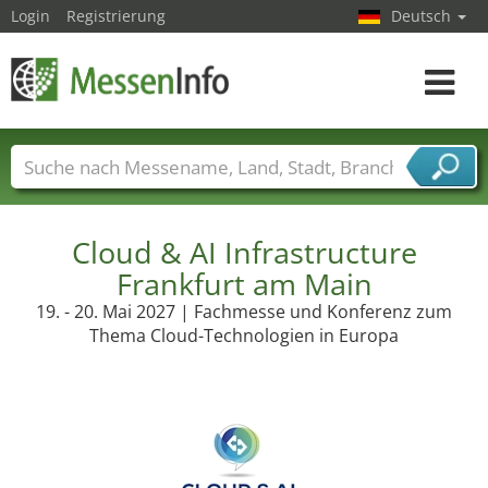
Login
Registrierung
Deutsch
Toggle
navigat
Messenamen
Länder
Städte
Branchen
Dienstleisterbranchen
Cloud & AI Infrastructure
Frankfurt am Main
19. - 20. Mai 2027 | Fachmesse und Konferenz zum
Thema Cloud-Technologien in Europa