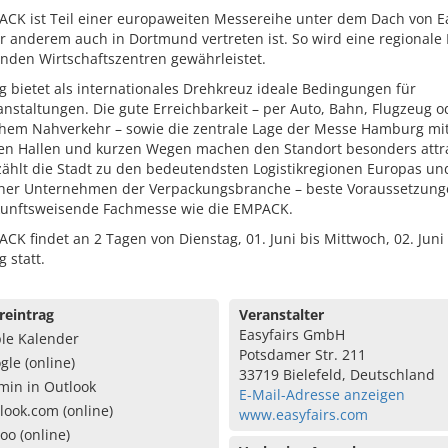
ACK ist Teil einer europaweiten Messereihe unter dem Dach von Ea
r anderem auch in Dortmund vertreten ist. So wird eine regionale
nden Wirtschaftszentren gewährleistet.
 bietet als internationales Drehkreuz ideale Bedingungen für
nstaltungen. Die gute Erreichbarkeit – per Auto, Bahn, Flugzeug o
ichem Nahverkehr – sowie die zentrale Lage der Messe Hamburg mi
n Hallen und kurzen Wegen machen den Standort besonders attra
hlt die Stadt zu den bedeutendsten Logistikregionen Europas und 
cher Unternehmen der Verpackungsbranche – beste Voraussetzung
kunftsweisende Fachmesse wie die EMPACK.
CK findet an 2 Tagen von Dienstag, 01. Juni bis Mittwoch, 02. Juni
 statt.
reintrag
Veranstalter
Easyfairs GmbH
le Kalender
Potsdamer Str. 211
gle (online)
33719 Bielefeld, Deutschland
min in Outlook
E-Mail-Adresse anzeigen
look.com (online)
www.easyfairs.com
oo (online)