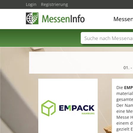
Login
Registrierung
Messe
Messenamen
Län
01. 
Die
EMP
material
gesamte
Der Nam
eine Mes
Messe Ha
einem d
gezielt