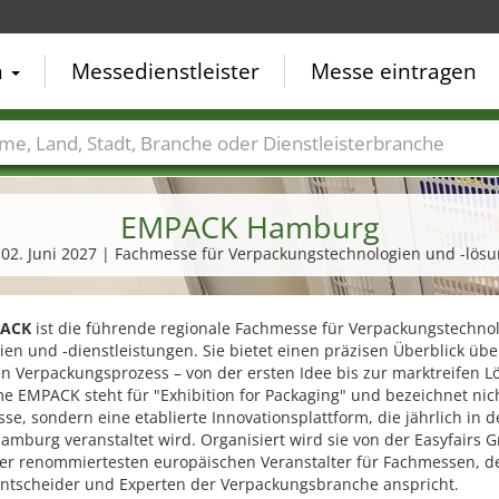
n
Messedienstleister
Messe eintragen
der
Städte
Branchen
Dienstleisterbranchen
EMPACK Hamburg
- 02. Juni 2027 | Fachmesse für Verpackungstechnologien und -lös
ACK
ist die führende regionale Fachmesse für Verpackungstechnolo
ien und -dienstleistungen. Sie bietet einen präzisen Überblick üb
n Verpackungsprozess – von der ersten Idee bis zur marktreifen L
e EMPACK steht für "Exhibition for Packaging" und bezeichnet nic
se, sondern eine etablierte Innovationsplattform, die jährlich in d
mburg veranstaltet wird. Organisiert wird sie von der Easyfairs 
er renommiertesten europäischen Veranstalter für Fachmessen, d
 Entscheider und Experten der Verpackungsbranche anspricht.