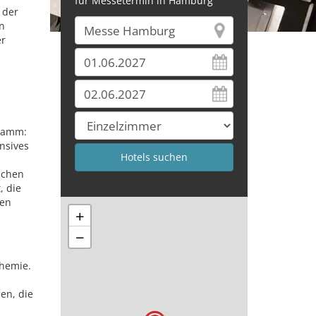
für Messetermin in Hamburg
 der
n
er
gramm:
nsives
ichen
, die
hen
+
−
hemie.
en, die