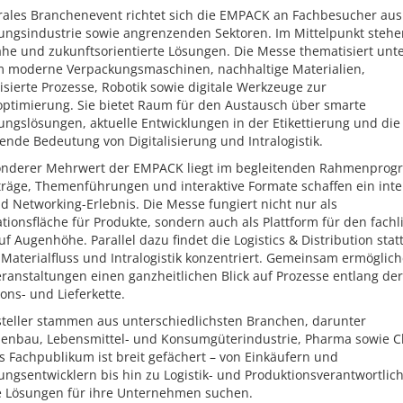
trales Branchenevent richtet sich die EMPACK an Fachbesucher aus
ungsindustrie sowie angrenzenden Sektoren. Im Mittelpunkt stehe
ahe und zukunftsorientierte Lösungen. Die Messe thematisiert unt
 moderne Verpackungsmaschinen, nachhaltige Materialien,
sierte Prozesse, Robotik sowie digitale Werkzeuge zur
optimierung. Sie bietet Raum für den Austausch über smarte
ngslösungen, aktuelle Entwicklungen in der Etikettierung und die
nde Bedeutung von Digitalisierung und Intralogistik.
onderer Mehrwert der EMPACK liegt im begleitenden Rahmenpro
träge, Themenführungen und interaktive Formate schaffen ein inte
d Networking-Erlebnis. Die Messe fungiert nicht nur als
tionsfläche für Produkte, sondern auch als Plattform für den fachl
uf Augenhöhe. Parallel dazu findet die Logistics & Distribution statt
 Materialfluss und Intralogistik konzentriert. Gemeinsam ermöglic
ranstaltungen einen ganzheitlichen Blick auf Prozesse entlang der
ons- und Lieferkette.
steller stammen aus unterschiedlichsten Branchen, darunter
enbau, Lebensmittel- und Konsumgüterindustrie, Pharma sowie C
 Fachpublikum ist breit gefächert – von Einkäufern und
ngsentwicklern bis hin zu Logistik- und Produktionsverantwortlich
e Lösungen für ihre Unternehmen suchen.