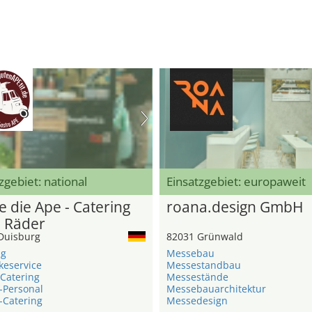
zgebiet: national
Einsatzgebiet: europaweit
e die Ape - Catering
roana.design GmbH
3 Räder
Duisburg
82031 Grünwald
ng
Messebau
keservice
Messestandbau
Catering
Messestände
-Personal
Messebauarchitektur
-Catering
Messedesign