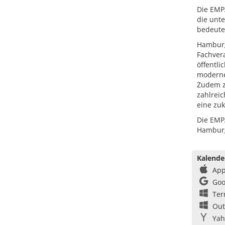
Die EMP
die unte
bedeute
Hamburg
Fachvera
öffentl
moderne
Zudem zä
zahlrei
eine zu
Die EMPA
Hamburg
Kalende
App
Goo
Ter
Out
Yah