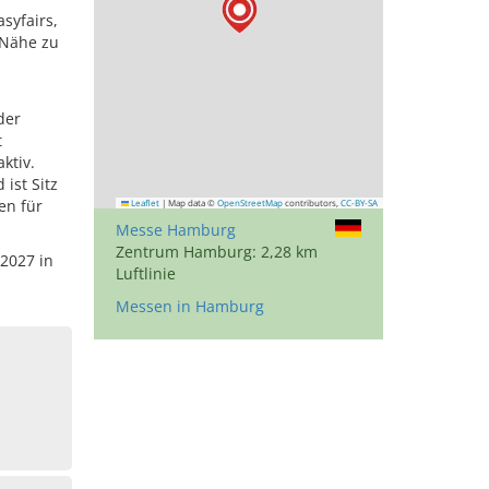
syfairs,
 Nähe zu
der
t
ktiv.
ist Sitz
en für
Leaflet
|
Map data ©
OpenStreetMap
contributors,
CC-BY-SA
Messe Hamburg
Zentrum Hamburg: 2,28 km
 2027 in
Luftlinie
Messen in Hamburg