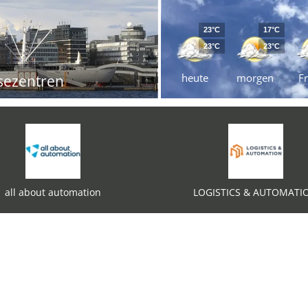
23°C
17°C
23°C
23°C
heute
morgen
Fr
sezentren
all about automation
LOGISTICS & AUTOMATI