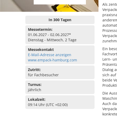
Als zen
Verpack
praxisn
In 300 Tagen
anderem
automati
Messetermin:
Prozess
01.06.2027 - 02.06.2027*
Verpacku
Dienstag - Mittwoch, 2 Tage
zunehme
Ein bes
Messekontakt
Fachvor
E-Mail-Adresse anzeigen
Lern- un
www.empack-hamburg.com
Präsenta
Zutritt:
Dialog a
für Fachbesucher
sich auf
beide Ve
Turnus:
Produkti
jährlich
Die Aus
Maschin
Lokalzeit:
Auch das
09:14 Uhr (UTC +02:00)
Verpacku
konkret