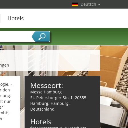
Deutsch
Hotels
ungen
Messeort:
gie, -
er den
Messe Hamburg,
ösung.
St. Petersburger Str. 1, 20355
ht nur
Hamburg, Hamburg,
er
Deutschland
GmbH,
er
Hotels