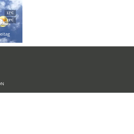
17°C
23°C
eitag
ON