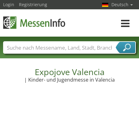
Login
Registrierung
Deutsch
Toggle
navigat
Messenamen
Länder
Städte
Branchen
Dienstleisterbranchen
Expojove Valencia
| Kinder- und Jugendmesse in Valencia