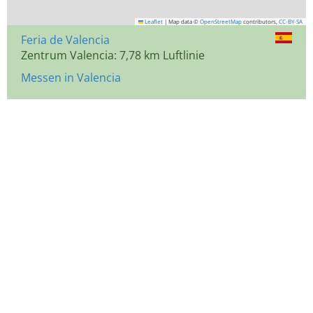
Leaflet
|
Map data ©
OpenStreetMap
contributors,
CC-BY-SA
Feria de Valencia
Zentrum Valencia: 7,78 km Luftlinie
Messen in Valencia