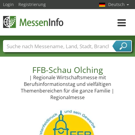
Login
Registrierung
Deutsch
Toggle
navigat
Messenamen
Länder
Städte
Branchen
Dienstleisterbranchen
FFB-Schau Olching
| Regionale Wirtschaftsmesse mit
Berufsinformationstag und vielfältigen
Themenbereichen für die ganze Familie |
Regionalmesse