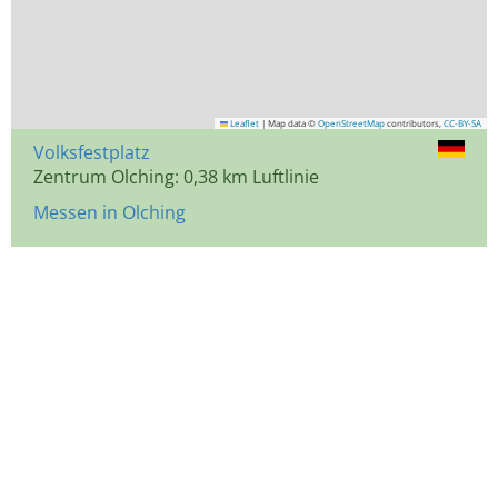
Leaflet
|
Map data ©
OpenStreetMap
contributors,
CC-BY-SA
Volksfestplatz
Zentrum Olching: 0,38 km Luftlinie
Messen in Olching