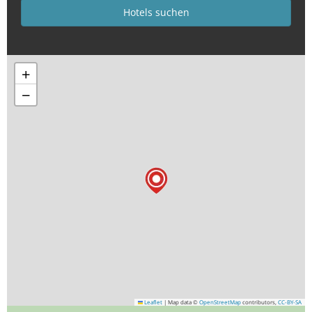
+
−
Leaflet
|
Map data ©
OpenStreetMap
contributors,
CC-BY-SA