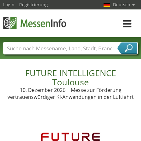
Login
Registrierung
Deutsch
Toggle
navigat
Messenamen
Länder
Städte
Branchen
Dienstleisterbranchen
FUTURE INTELLIGENCE
Toulouse
10. Dezember 2026 | Messe zur Förderung
vertrauenswürdiger KI-Anwendungen in der Luftfahrt